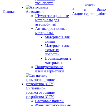
транспорта
Услуги
и
Выпо
Главная
Автохимия
Акции
сервис
рабо
Шумоизоляционные
материалы для
автомобилей
Антикоррозионные
материалы
Материалы для
днища
Материалы для
скрытых
полостей
Промышленные
материалы
Полиуретановые
клеи и герметики
Сигнально-
громкоговорящие
устройства (СГУ)
Световые панели
Фары автомобильные