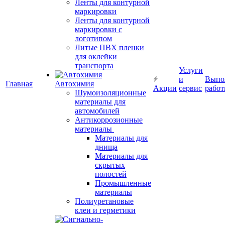
Ленты для контурной
маркировки
Ленты для контурной
маркировки с
логотипом
Литые ПВХ пленки
для оклейки
транспорта
Услуги
и
Выпо
Главная
Автохимия
Акции
сервис
рабо
Шумоизоляционные
материалы для
автомобилей
Антикоррозионные
материалы
Материалы для
днища
Материалы для
скрытых
полостей
Промышленные
материалы
Полиуретановые
клеи и герметики