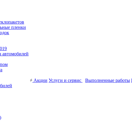
еклопакетов
льные пленки
родок
019
а автомобилей
ипом
та
Акции
Услуги и сервис
Выполненные работы
обилей