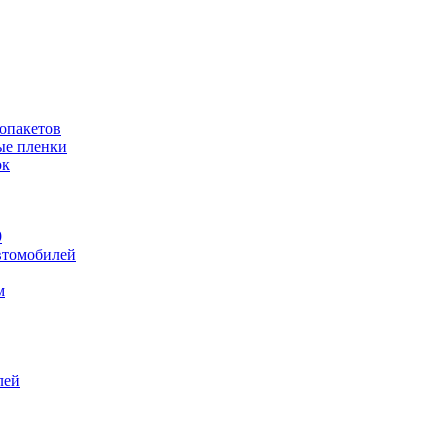
лопакетов
ые пленки
ок
9
втомобилей
м
лей