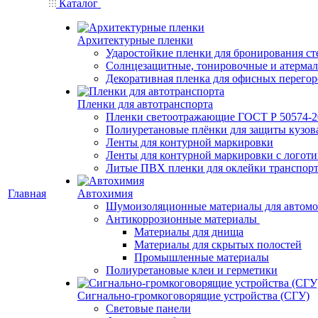
Каталог
Архитектурные пленки
Ударостойкие пленки для бронирования ст
Солнцезащитные, тонировочные и атерма
Декоративная пленка для офисных перего
Пленки для автотранспорта
Пленки светоотражающие ГОСТ Р 50574-2
Полиуретановые плёнки для защиты кузов
Ленты для контурной маркировки
Ленты для контурной маркировки с логот
Литые ПВХ пленки для оклейки транспор
Главная
Автохимия
Шумоизоляционные материалы для автом
Антикоррозионные материалы
Материалы для днища
Материалы для скрытых полостей
Промышленные материалы
Полиуретановые клеи и герметики
Сигнально-громкоговорящие устройства (СГУ)
Световые панели