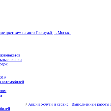
еклопакетов
льные пленки
родок
019
а автомобилей
ипом
та
Акции
Услуги и сервис
Выполненные работы
обилей